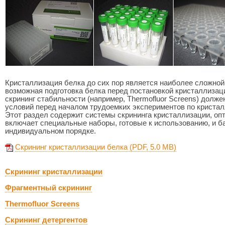
Кристаллизация белка до сих пор является наиболее сложной
возможная подготовка белка перед постановкой кристаллизаци
скрининг стабильности (например, Thermofluor Screens) долж
условий перед началом трудоемких экспериментов по кристал
Этот раздел содержит системы скрининга кристаллизации, оп
включает специальные наборы, готовые к использованию, и б
индивидуальном порядке.
Скрининг кристаллизации белка (PDF, 5.0 MB)
Скрининг кристаллизации
Фрагментный скрининг
Thermofluor Screens
Скрининг детергентов