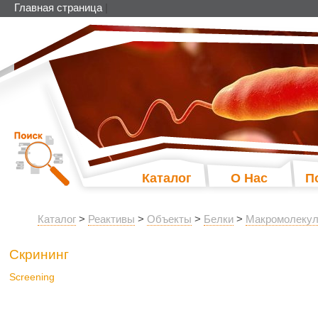
Главная страница
|
Каталог
О Нас
П
Каталог
>
Реактивы
>
Объекты
>
Белки
>
Макромолекул
Скрининг
Screening