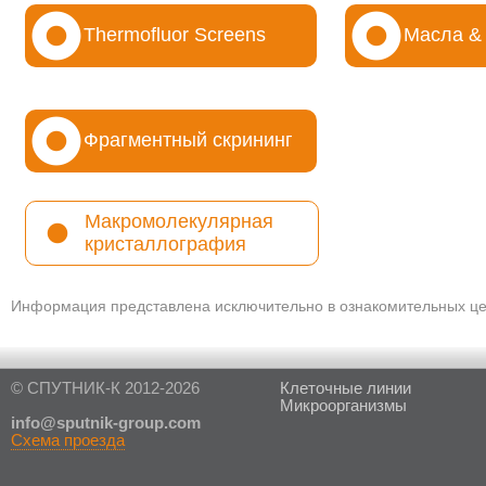
Thermofluor Screens
Масла &
Фрагментный скрининг
Макромолекулярная
кристаллография
Информация представлена исключительно в ознакомительных цел
© СПУТНИК-К 2012-2026
Клеточные линии
Микроорганизмы
in
fo@sputnik-group.com
Схема проезда