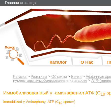
Главная страница
|
Каталог
О Нас
П
Каталог
>
Реактивы
>
Объекты
>
Белки
>
Аффинная хро
нуклеотиды иммобилизованные на агарозе
>
АТФ (аден
Иммобилизованный γ -аминофенил АТФ (C
-s
10
Immobilized γ-Aminophenyl-ATP (C
-spacer)
10