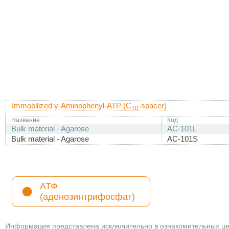
Immobilized γ-Aminophenyl-ATP (C
-spacer)
10
Название
Код
Bulk material - Agarose
AC-101L
Bulk material - Agarose
AC-101S
АТФ
(аденозинтрифосфат)
Информация представлена исключительно в ознакомительных цел