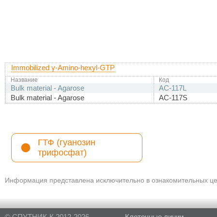
Immobilized γ-Amino-hexyl-GTP
Название
Код
Bulk material - Agarose
AC-117L
Bulk material - Agarose
AC-117S
ГТФ (гуанозин
трифосфат)
Информация представлена исключительно в ознакомительных цел