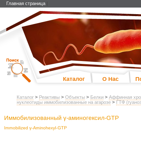
Главная страница
|
Каталог
О Нас
П
Каталог
>
Реактивы
>
Объекты
>
Белки
>
Аффинная хро
нуклеотиды иммобилизованные на агарозе
>
ГТФ (гуано
Иммобилизованный γ-аминогексил-GTP
Immobilized γ-Aminohexyl-GTP