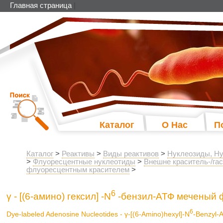
Главная страница
|
Каталог
О Нас
П
Каталог
>
Реактивы
>
Виды реактивов
>
Нуклеозиды, Ну
>
Флуоресцентные нуклеотиды
>
Внешне краситель-/га
флуоресцентным красителем
>
6
γ - [(6-амино) гексил] -N
-бензил-АТФ меченый 
6
Dye-labeled Adenosine Nucleotides - γ-[(6-Amino)hexyl]-N
-Benzyl-