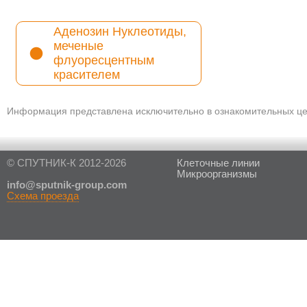
Аденозин Нуклеотиды,
меченые
флуоресцентным
красителем
Информация представлена исключительно в ознакомительных цел
© СПУТНИК-К 2012-2026
Клеточные линии
Микроорганизмы
in
fo@sputnik-group.com
Схема проезда