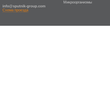
Микроорганизмы
in
fo@sputnik-group.com
Схема проезда