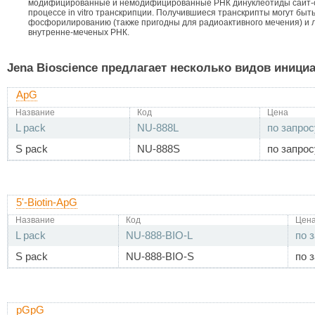
модифицированные и немодифицированные РНК динуклеотиды сайт-
процессе in vitro транскрипции. Получившиеся транскрипты могут быть
фосфорилированию (также пригодны для радиоактивного мечения) и 
внутренне-меченых РНК.
Jena Bioscience предлагает несколько видов иниц
ApG
Название
Код
Цена
L pack
NU-888L
по запрос
S pack
NU-888S
по запрос
5'-Biotin-ApG
Название
Код
Цен
L pack
NU-888-BIO-L
по 
S pack
NU-888-BIO-S
по 
pGpG