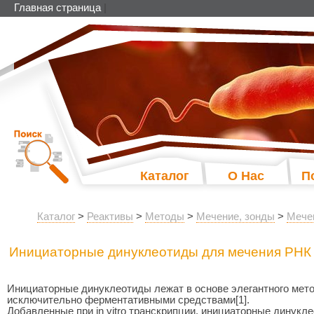
Главная страница
|
Каталог
О Нас
П
Каталог
>
Реактивы
>
Методы
>
Мечение, зонды
>
Мече
Инициаторные динуклеотиды для мечения РНК
Инициаторные динуклеотиды лежат в основе элегантного ме
исключительно ферментативными средствами[1].
Добавленные при in vitro транскрипции, инициаторные динукл