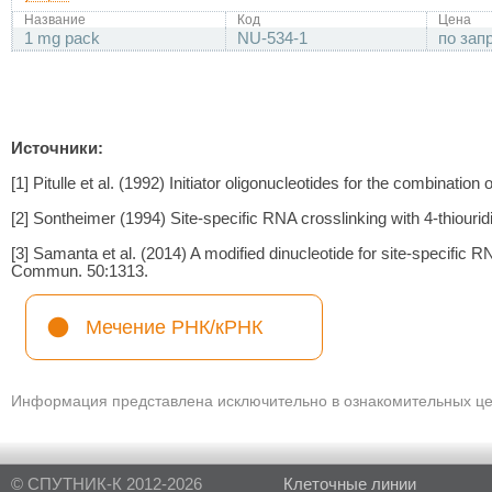
Название
Код
Цена
1 mg pack
NU-534-1
по зап
Источники:
[1] Pitulle et al. (1992) Initiator oligonucleotides for the combina
[2] Sontheimer (1994) Site-specific RNA crosslinking with 4-thiouridi
[3] Samanta et al. (2014) A modified dinucleotide for site-specific 
Commun. 50:1313.
Мечение РНК/кРНК
Информация представлена исключительно в ознакомительных цел
© СПУТНИК-К 2012-2026
Клеточные линии