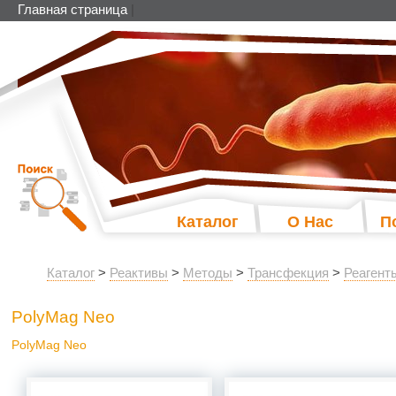
Главная страница
|
Каталог
О Нас
П
Каталог
>
Реактивы
>
Методы
>
Трансфекция
>
Реагент
PolyMag Neo
PolyMag Neo