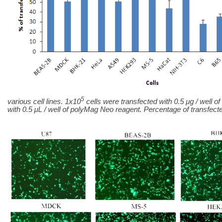
5
various cell lines. 1x10
cells were transfected with 0.5
μ
g / well 
with 0.5
μ
L / well of polyMag Neo reagent. Percentage of transfect