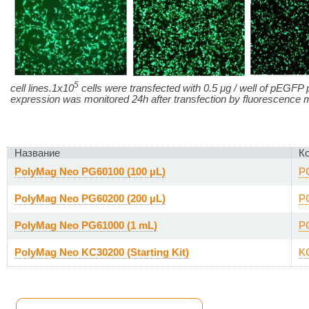
5
cell lines.1x10
cells were transfected with 0.5
μ
g / well of pEGFP
expression was monitored 24h after transfection by fluorescence 
Название
К
PolyMag Neo PG60100 (100 µL)
P
PolyMag Neo PG60200 (200 µL)
P
PolyMag Neo PG61000 (1 mL)
P
PolyMag Neo KC30200 (Starting Kit)
K