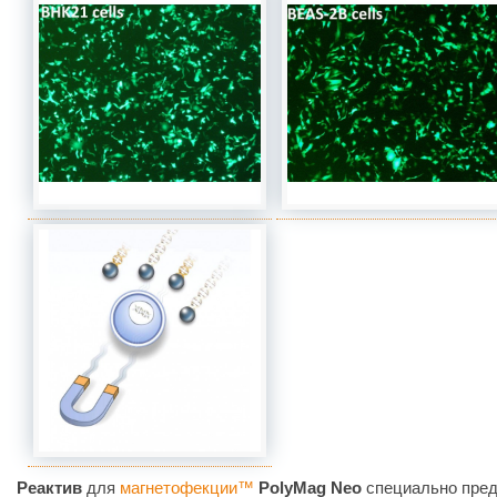
Реактив
для
магнетофекции™
PolyMag Neo
специально пред