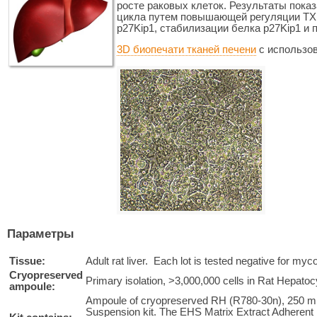
росте раковых клеток. Результаты пока
цикла путем повышающей регуляции TX
p27Kip1, стабилизации белка p27Kip1 и
3D биопечати тканей печени
с использов
Параметры
Tissue:
Adult rat liver. Each lot is tested negative for myc
Cryopreserved
Primary isolation, >3,000,000 cells in Rat Hep
ampoule:
Ampoule of cryopreserved RH (R780-30n), 250 ml
Suspension kit. The EHS Matrix Extract Adherent 