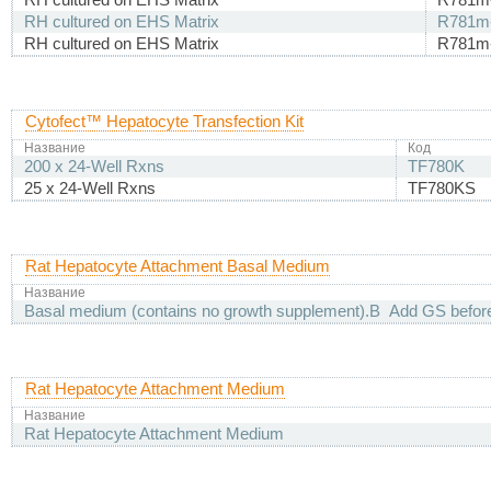
RH cultured on EHS Matrix
R781m
RH cultured on EHS Matrix
R781m
RH cultured on EHS Matrix
R781m
Cytofect™ Hepatocyte Transfection Kit
Название
Код
200 x 24-Well Rxns
TF780K
25 x 24-Well Rxns
TF780KS
Rat Hepatocyte Attachment Basal Medium
Название
Basal medium (contains no growth supplement).В Add GS befor
Rat Hepatocyte Attachment Medium
Название
Rat Hepatocyte Attachment Medium