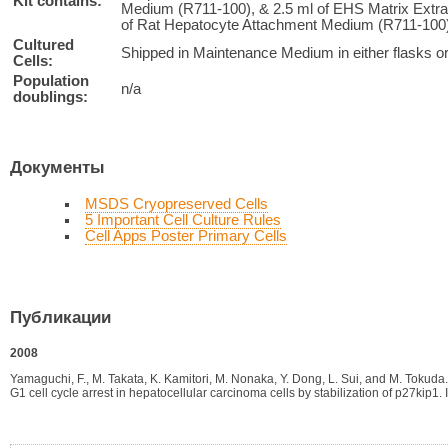
Kit contains:
Medium (R711-100), & 2.5 ml of EHS Matrix Extrac
of Rat Hepatocyte Attachment Medium (R711-100), 
Cultured
Shipped in Maintenance Medium in either flasks or
Cells:
Population
n/a
doublings:
Документы
MSDS Cryopreserved Cells
5 Important Cell Culture Rules
Cell Apps Poster Primary Cells
Публикации
2008
Yamaguchi, F., M. Takata, K. Kamitori, M. Nonaka, Y. Dong, L. Sui, and M. Tokud
G1 cell cycle arrest in hepatocellular carcinoma cells by stabilization of p27kip1. 