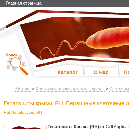
Главная страница
|
Каталог
О Нас
П
Каталог
>
Клеточные линии, штаммы, среды
>
Клеточны
Гепатоциты крысы: RH. Первичные клеточные лин
Rat Hepatocytes: RH
Гепатоциты Крысы (RH)
от Cell Applic