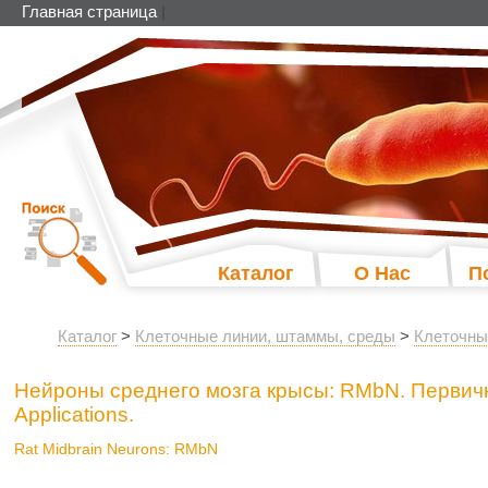
Главная страница
|
Каталог
О Нас
П
Каталог
>
Клеточные линии, штаммы, среды
>
Клеточны
Нейроны среднего мозга крысы: RMbN. Первичн
Applications.
Rat Midbrain Neurons: RMbN