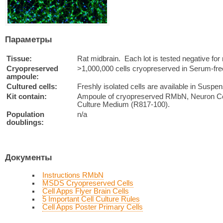
Параметры
Tissue:
Rat midbrain. Each lot is tested negative for
Cryopreserved
>1,000,000 cells cryopreserved in Serum-fr
ampoule:
Cultured cells:
Freshly isolated cells are available in Suspen
Kit contain:
Ampoule of cryopreserved RMbN, Neuron Coa
Culture Medium (R817-100).
Population
n/a
doublings:
Документы
Instructions RMbN
MSDS Cryopreserved Cells
Cell Apps Flyer Brain Cells
5 Important Cell Culture Rules
Cell Apps Poster Primary Cells