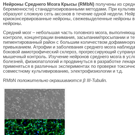
Нейроны Среднего Мозга Крысы (RMbN)
получены из средн
беременности) станадртизированными методами. При культив
образуют сложную сеть аксонов в течение одной недели. Ней
криоконсервированные нейроны, свежевыделенные нейроны в
нейроны.
Средний мозг – небольшая часть головного мозга, выполняющ
контроле, концентрации внимания, засыпании/просыпании и т
пигментированный район с большим количеством дофаминэргич
привыканием. Атрофии и заболевания среднего мозга наблюда
боковой амиотрофический склероз, прогрессирующий супранук
мышечный контроль. Изучение нейронов среднего мозга в усл
болезней, физиопатологий и продвинуться в разработке лекарс
применяться в различных экспериментах по проверке токсичн
совместному культивированию, электрофизиологии и т.д.
RMbN
положительно окрашиваются β III-Tubulin.