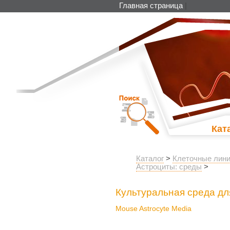
Главная страница
|
Кат
Каталог
>
Клеточные лини
Астроциты: среды
>
Культуральная среда д
Mouse Astrocyte Media