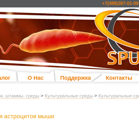
+7(499)397-01-09
алог
О Нас
Поддержка
Контакты
и, штаммы, среды
>
Культуральные среды
>
Культуральные ср
ля астроцитов мыши