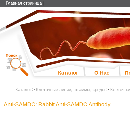
Главная страница
|
Каталог
О Нас
П
Каталог
>
Клеточные линии, штаммы, среды
>
Клеточна
Anti-SAMDC: Rabbit Anti-SAMDC Antibody