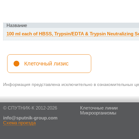
Название
100 ml each of HBSS, Trypsin/EDTA & Trypsin Neutralizing S
Клеточный лизис
Информация представлена исключительно в ознакомительных цел
© СПУТНИК-К 2012-2026
Клеточные линии
Микроорганизмы
in
fo@sputnik-group.com
Схема проезда