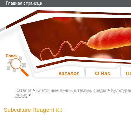
Главная страница
|
Каталог
О Нас
П
Каталог
>
Клеточные линии, штаммы, среды
>
Культура
лизис
>
Subculture Reagent Kit