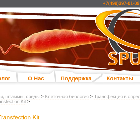
+7(499)397-01-09
алог
О Нас
Поддержка
Контакты
и, штаммы, среды
>
Клеточная биология
>
Трансфекция в опре
ansfection Kit
>
Transfection Kit