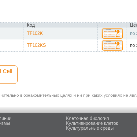
Код
Це
TF102K
по 
TF102KS
по 
l Cell
ительно в ознакомительных целях и ни при каких условиях не яв
линии
Клеточная биология
измы
Культивирование клеток
Культуральные среды