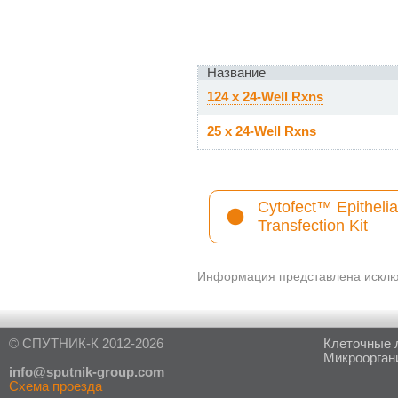
Название
124 x 24-Well Rxns
25 x 24-Well Rxns
Cytofect™ Epithelia
Transfection Kit
Информация представлена исключ
© СПУТНИК-К 2012-2026
Клеточные 
Микроорган
in
fo@sputnik-group.com
Схема проезда