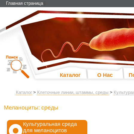
Главная страница
|
Каталог
О Нас
П
Каталог
>
Клеточные линии, штаммы, среды
>
Культура
Меланоциты: среды
Культуральная среда
для меланоцитов