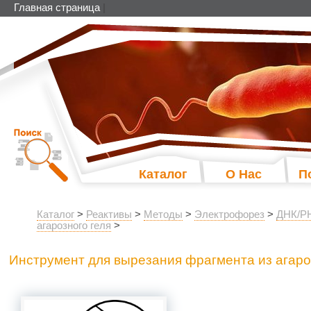
Главная страница
|
Каталог
О Нас
П
Каталог
>
Реактивы
>
Методы
>
Электрофорез
>
ДНК/РН
агарозного геля
>
Инструмент для вырезания фрагмента из агаро