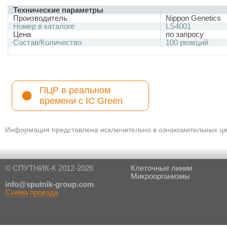
Технические параметры
Производитель
Nippon Genetics
Номер в каталоге
LS4001
Цена
по запросу
Состав/Количество
100 реакций
ПЦР в реальном
времени с IC Green
Информация представлена исключительно в ознакомительных цел
© СПУТНИК-К 2012-2026
Клеточные линии
Микроорганизмы
in
fo@sputnik-group.com
Схема проезда