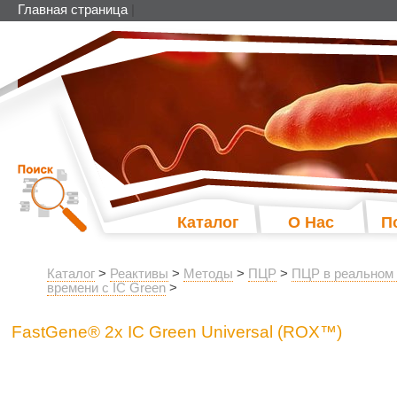
Главная страница
|
Каталог
О Нас
П
Каталог
>
Реактивы
>
Методы
>
ПЦР
>
ПЦР в реальном
времени с IC Green
>
FastGene® 2x IC Green Universal (ROX™)