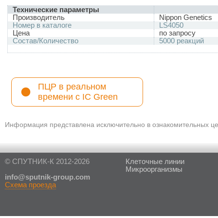
Технические параметры
Производитель
Nippon Genetics
Номер в каталоге
LS4050
Цена
по запросу
Состав/Количество
5000 реакций
ПЦР в реальном
времени с IC Green
Информация представлена исключительно в ознакомительных цел
© СПУТНИК-К 2012-2026
Клеточные линии
Микроорганизмы
in
fo@sputnik-group.com
Схема проезда