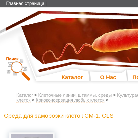
Главная страница
|
Каталог
О Нас
П
Каталог
>
Клеточные линии, штаммы, среды
>
Культура
клеток
>
Криоконсервация любых клеток
>
Среда для заморозки клеток CM-1, CLS