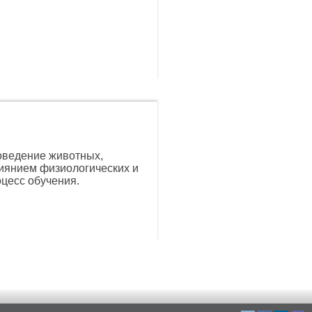
оведение животных,
иянием физиологических и
оцесс обучения.