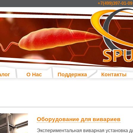
+7(499)397-01-09
алог
О Нас
Поддержка
Контакты
Оборудование для вивариев
Экспериментальная виварная установка д