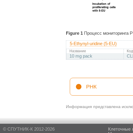
Figure 1
Процесс мониторинга Р
5-Ethynyl-uridine (5-EU)
Название
Код
10 mg pack
CL
РНК
Информация представлена исключ
© СПУТНИК-К 2012-2026
Клеточные 