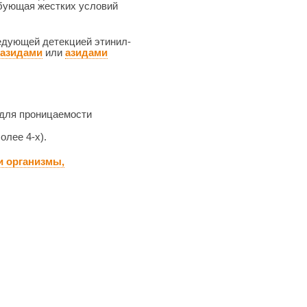
ебующая жестких условий
ледующей детекцией этинил-
азидами
или
азидами
 для проницаемости
олее 4-х).
и организмы,