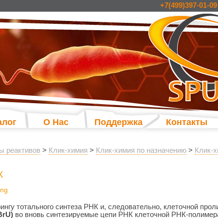
+7(499)397-01-09
алог
О Нас
Поддержка
Контакты
ы реактивов
>
Клик-химия
>
Клик-химия по назначению
>
Клик-х
К
ing
ингу тотального синтеза РНК и, следовательно, клеточной прол
BrU)
во вновь синтезируемые цепи РНК клеточной РНК-полимера