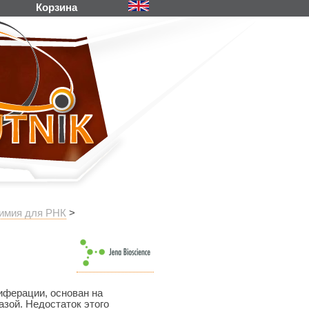
Корзина
имия для РНК
>
иферации, основан на
зой. Недостаток этого