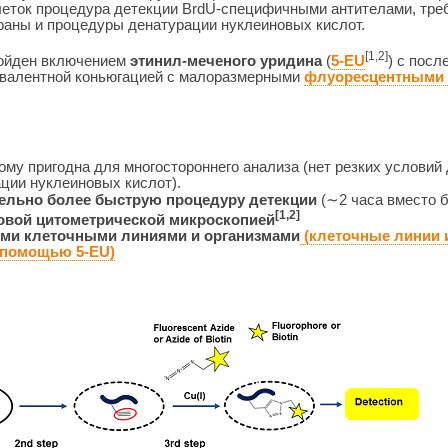
леток процедура детекции BrdU-специфичными антителами, тр
аны и процедуры денатурации нуклеиновых кислот.
[1,2]
бойден включением
этинил-меченого уридина
(
5-EU
) с пос
валентной коньюгацией с малоразмерными
флуоресцентными 
ому пригодна для многостороннего анализа (нет резких условий
ции нуклеиновых кислот).
ельно более быструю процедуру детекции
(∼2 часа вместо б
[1,2]
овой цитометрической микроскопией
ыми клеточными линиями и организмами
(клеточные линии 
 помощью 5-EU)