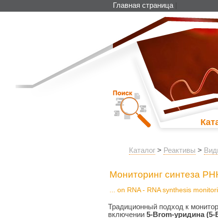
Главная страница
|
Кат
Каталог
>
Реактивы
>
Вид
Мониторинг синтеза РН
... on RNA - RNA synthesis monitor
Традиционный подход к монитор
включении
5-Brom-уридина (5-