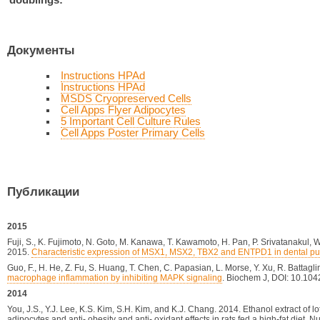
Документы
Instructions HPAd
Instructions HPAd
MSDS Cryopreserved Cells
Cell Apps Flyer Adipocytes
5 Important Cell Culture Rules
Cell Apps Poster Primary Cells
Публикации
2015
Fuji, S., K. Fujimoto, N. Goto, M. Kanawa, T. Kawamoto, H. Pan, P. Srivatanakul, W
2015.
Characteristic expression of MSX1, MSX2, TBX2 and ENTPD1 in dental pul
Guo, F., H. He, Z. Fu, S. Huang, T. Chen, C. Papasian, L. Morse, Y. Xu, R. Battagli
macrophage inflammation by inhibiting MAPK signaling
. Biochem J, DOI: 10.10
2014
You, J.S., Y.J. Lee, K.S. Kim, S.H. Kim, and K.J. Chang. 2014. Ethanol extract of 
adipocytes and anti- obesity and anti- oxidant effects in rats fed a high-fat diet. N