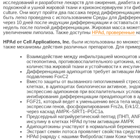
исследований и разработке лекарств для ожирения, диабета
подкожной и ушной жировой ткани и криоконсервируем эти ф
culture.
Они могут пройти два пассажа перед дифференциацией
быть легко проведена с использованием Среды для Диффер
через 10 дней после индукции дифференциации и оставаться з
недель после полной дифференциации. Жировая масса може
увеличением липолиза.
Также доступны
HPAd, проверенные
н
HPAd от Cell Applications, Inc.
были использованы во множест
также механизмы действия различных препаратов. Для примера
Взаимодействие между инфильтрацией моноцитов и
остеопонтина, противовоспалительного цитокина, к
количества жировой ткани и устойчивости к инсулин
Дифференциация адипоцитов требует активации A
подавлению FoxC2
Вместо защиты от вызванного гипогликемией стресс
клетках, в адипоцитах биологически активное, эн
экспрессию адипокинов при воспалительных условия
ингибирования дифференциации преадипоцитов в а
FGF21, который ведет к уменьшению веса тела мод
экспрессии генов, фосфорилирования Frs2a, Erk1/2
через каскад AMPK–SIRT1–PGC1a.
Предсердный натрийуретический пептид (ПНП, AN
инсулину в клетках HPAd путем активации AMPK
Адипоцитокины участвуют в нормальной беременно
Экстракт семян лотоса проявляет свойства средств
HPAd (наряду с нашими Фибробластами Кожи Челов