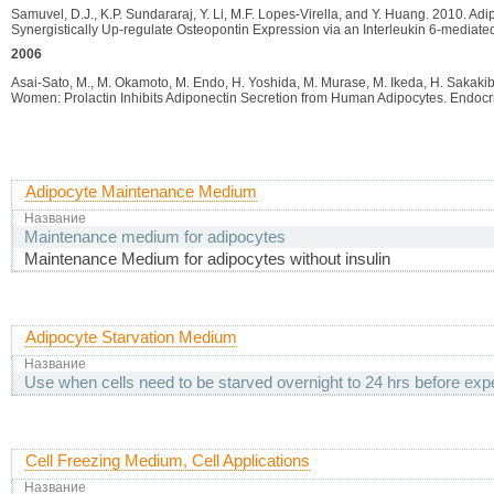
Samuvel, D.J., K.P. Sundararaj, Y. Li, M.F. Lopes-Virella, and Y. Huang. 2010. Ad
Synergistically Up-regulate Osteopontin Expression via an Interleukin 6-mediat
2006
Asai-Sato, M., M. Okamoto, M. Endo, H. Yoshida, M. Murase, M. Ikeda, H. Sakaki
Women: Prolactin Inhibits Adiponectin Secretion from Human Adipocytes. Endocr
Adipocyte Maintenance Medium
Название
Maintenance medium for adipocytes
Maintenance Medium for adipocytes without insulin
Adipocyte Starvation Medium
Название
Use when cells need to be starved overnight to 24 hrs before exp
Cell Freezing Medium, Cell Applications
Название