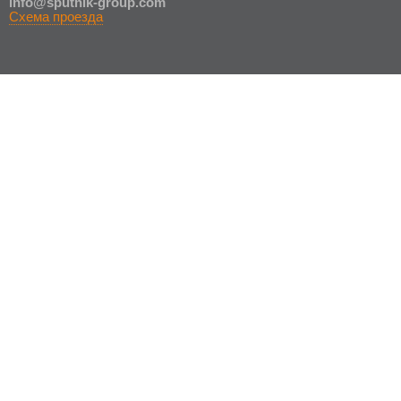
in
fo@sputnik-group.com
Схема проезда