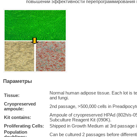
повышении эффективности перепрограммирования
Параметры
Normal human adipose tissue. Each lot is te
Tissue:
and fungi.
Cryopreserved
2nd passage, >500,000 cells in Preadipoc
ampoule:
Ampoule of cryopreserved HPAd (802h/s-05
Kit contains:
Subculture Reagent Kit (090K).
Proliferating Cells:
Shipped in Growth Medium at 3rd passage in 
Population
Can be cultured 2 passages before different
doublings: