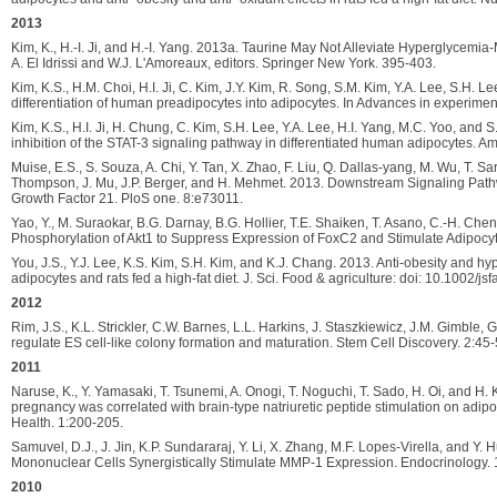
2013
Kim, K., H.-I. Ji, and H.-I. Yang. 2013a. Taurine May Not Alleviate Hyperglycemi
A. El Idrissi and W.J. L'Amoreaux, editors. Springer New York. 395-403.
Kim, K.S., H.M. Choi, H.I. Ji, C. Kim, J.Y. Kim, R. Song, S.M. Kim, Y.A. Lee, S.H. 
differentiation of human preadipocytes into adipocytes. In Advances in experimen
Kim, K.S., H.I. Ji, H. Chung, C. Kim, S.H. Lee, Y.A. Lee, H.I. Yang, M.C. Yoo, an
inhibition of the STAT-3 signaling pathway in differentiated human adipocytes. A
Muise, E.S., S. Souza, A. Chi, Y. Tan, X. Zhao, F. Liu, Q. Dallas-yang, M. Wu, T. Sar
Thompson, J. Mu, J.P. Berger, and H. Mehmet. 2013. Downstream Signaling Pathw
Growth Factor 21. PloS one. 8:e73011.
Yao, Y., M. Suraokar, B.G. Darnay, B.G. Hollier, T.E. Shaiken, T. Asano, C.-H. 
Phosphorylation of Akt1 to Suppress Expression of FoxC2 and Stimulate Adipocyte 
You, J.S., Y.J. Lee, K.S. Kim, S.H. Kim, and K.J. Chang. 2013. Anti-obesity and h
adipocytes and rats fed a high-fat diet. J. Sci. Food & agriculture: doi: 10.1002/jsf
2012
Rim, J.S., K.L. Strickler, C.W. Barnes, L.L. Harkins, J. Staszkiewicz, J.M. Gimble, 
regulate ES cell-like colony formation and maturation. Stem Cell Discovery. 2:45-
2011
Naruse, K., Y. Yamasaki, T. Tsunemi, A. Onogi, T. Noguchi, T. Sado, H. Oi, and H
pregnancy was correlated with brain-type natriuretic peptide stimulation on adi
Health. 1:200-205.
Samuvel, D.J., J. Jin, K.P. Sundararaj, Y. Li, X. Zhang, M.F. Lopes-Virella, and
Mononuclear Cells Synergistically Stimulate MMP-1 Expression. Endocrinology.
2010