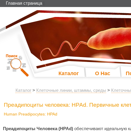
Главная страница
|
Каталог
О Нас
П
Каталог
>
Клеточные линии, штаммы, среды
>
Клеточны
Преадипоциты человека: HPAd. Первичные клето
Human Preadipocytes: HPAd
Преадипоциты Человека (HPAd)
обеспечивают идеальную к