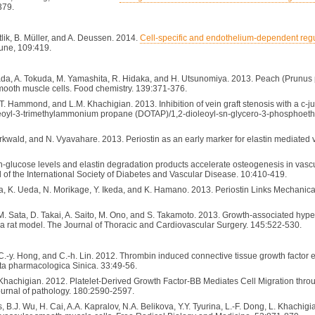
379.
rtlik, B. Müller, and A. Deussen. 2014.
Cell-specific and endothelium-dependent regul
June, 109:419.
ada, A. Tokuda, M. Yamashita, R. Hidaka, and H. Utsunomiya. 2013. Peach (Prunus per
smooth muscle cells. Food chemistry. 139:371-376.
 P.T. Hammond, and L.M. Khachigian. 2013. Inhibition of vein graft stenosis with a c-
oleoyl-3-trimethylammonium propane (DOTAP)/1,2-dioleoyl-sn-glycero-3-phosphoeth
rkwald, and N. Vyavahare. 2013. Periostin as an early marker for elastin mediated v
h-glucose levels and elastin degradation products accelerate osteogenesis in vasc
al of the International Society of Diabetes and Vascular Disease. 10:410-419.
, K. Ueda, N. Morikage, Y. Ikeda, and K. Hamano. 2013. Periostin Links Mechanical
M. Sata, D. Takai, A. Saito, M. Ono, and S. Takamoto. 2013. Growth-associated hyp
 in a rat model. The Journal of Thoracic and Cardiovascular Surgery. 145:522-530.
ai, C.-y. Hong, and C.-h. Lin. 2012. Thrombin induced connective tissue growth facto
ta pharmacologica Sinica. 33:49-56.
hachigian. 2012. Platelet-Derived Growth Factor-BB Mediates Cell Migration throug
urnal of pathology. 180:2590-2597.
 B.J. Wu, H. Cai, A.A. Kapralov, N.A. Belikova, Y.Y. Tyurina, L.-F. Dong, L. Khachigi