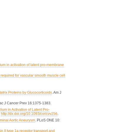
lium in activation of latent pro-membrane
required for vascular smooth muscle cell
atrix Proteins by Glucocorticoids
. Am J
Pac J Cancer Prev 16:1375-1383.
ium in Activation of Latent Pro-
:
http://dx.doi.org/10.1093/cvr/cvv256
.
ominal Aortic Aneurysm
. PLoS ONE 10:
n II type 1a receptor transport and