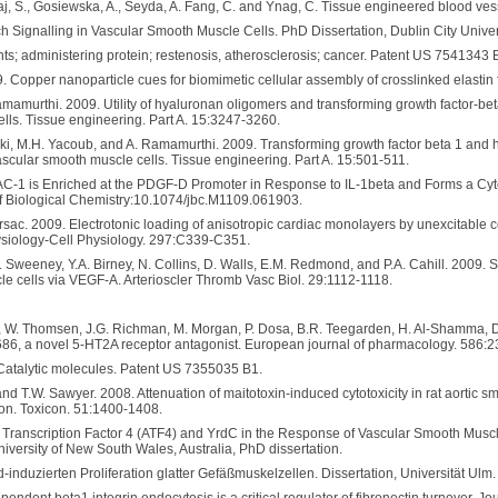
araj, S., Gosiewska, A., Seyda, A. Fang, C. and Ynag, C. Tissue engineered blood 
 Signalling in Vascular Smooth Muscle Cells. PhD Dissertation, Dublin City Univer
nts; administering protein; restenosis, atherosclerosis; cancer. Patent US 7541343 
. Copper nanoparticle cues for biomimetic cellular assembly of crosslinked elastin f
mamurthi. 2009. Utility of hyaluronan oligomers and transforming growth factor-beta
lls. Tissue engineering. Part A. 15:3247-3260.
nski, M.H. Yacoub, and A. Ramamurthi. 2009. Transforming growth factor beta 1 and 
scular smooth muscle cells. Tissue engineering. Part A. 15:501-511.
DAC-1 is Enriched at the PDGF-D Promoter in Response to IL-1beta and Forms a Cy
f Biological Chemistry:10.1074/jbc.M1109.061903.
rsac. 2009. Electrotonic loading of anisotropic cardiac monolayers by unexcitable
ysiology-Cell Physiology. 297:C339-C351.
 C. Sweeney, Y.A. Birney, N. Collins, D. Walls, E.M. Redmond, and P.A. Cahill. 2009
e cells via VEGF-A. Arterioscler Thromb Vasc Biol. 29:1112-1118.
hi, W. Thomsen, J.G. Richman, M. Morgan, P. Dosa, B.R. Teegarden, H. Al-Shamma, D.
686, a novel 5-HT2A receptor antagonist. European journal of pharmacology. 586:2
. Catalytic molecules. Patent US 7355035 B1.
nd T.W. Sawyer. 2008. Attenuation of maitotoxin-induced cytotoxicity in rat aortic sm
on. Toxicon. 51:1400-1408.
 Transcription Factor 4 (ATF4) and YrdC in the Response of Vascular Smooth Muscle 
versity of New South Wales, Australia, PhD dissertation.
induzierten Proliferation glatter Gefäßmuskelzellen. Dissertation, Universität Ulm.
ependent beta1 integrin endocytosis is a critical regulator of fibronectin turnover. J