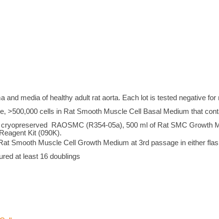
ma and media of healthy adult rat aorta. Each lot is tested negative fo
e, >500,000 cells in Rat Smooth Muscle Cell Basal Medium that c
 cryopreserved RAOSMC (R354-05a), 500 ml of Rat SMC Growth M
Reagent Kit (090K).
Rat Smooth Muscle Cell Growth Medium at 3rd passage in either flask
ured at least 16 doublings