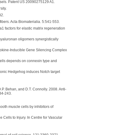
vessels. Patent US 20090275129 A1.
sity.
B2.
ibers. Acta Biomaterialia. 5:541-553.
1 factors for elastic matrix regeneration
hyaluronan oligomers synergistically
tokine-Inducible Gene Silencing Complex
 cells depends on connexin type and
. Sonic Hedgehog induces Notch target
P. Behan, and D.T. Connolly. 2008. Anti-
34-243.
ooth muscle cells by inhibitors of
Cells to Injury. In Centre for Vascular
ournal of cell science. 121:2360-2371.