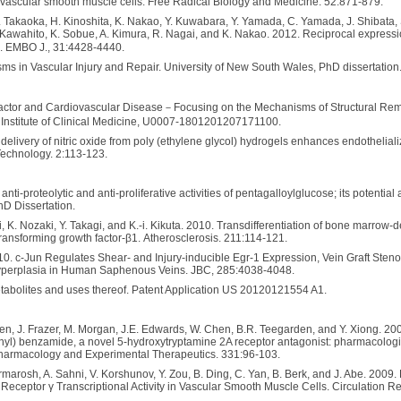
vascular smooth muscle cells. Free Radical Biology and Medicine. 52:871-879.
Takaoka, H. Kinoshita, K. Nakao, Y. Kuwabara, Y. Yamada, C. Yamada, J. Shibata, S
 Kawahito, K. Sobue, A. Kimura, R. Nagai, and K. Nakao. 2012. Reciprocal express
e. EMBO J., 31:4428-4440.
ms in Vascular Injury and Repair. University of New South Wales, PhD dissertation
actor and Cardiovascular Disease
－
Focusing on the Mechanisms of Structural Remod
 Institute of Clinical Medicine, U0007-1801201207171100.
 delivery of nitric oxide from poly (ethylene glycol) hydrogels enhances endothelializ
echnology. 2:113-123.
nti-proteolytic and anti-proliferative activities of pentagalloylglucose; its potential
hD Dissertation.
, K. Nozaki, Y. Takagi, and K.-i. Kikuta. 2010. Transdifferentiation of bone marrow-d
ransforming growth factor-β1. Atherosclerosis. 211:114-121.
10. c-Jun Regulates Shear- and Injury-inducible Egr-1 Expression, Vein Graft Steno
 Hyperplasia in Human Saphenous Veins. JBC, 285:4038-4048.
bolites and uses thereof. Patent Application US 20120121554 A1.
sen, J. Frazer, M. Morgan, J.E. Edwards, W. Chen, B.R. Teegarden, and Y. Xiong. 2
yl) benzamide, a novel 5-hydroxytryptamine 2A receptor antagonist: pharmacologica
f Pharmacology and Experimental Therapeutics. 331:96-103.
marosh, A. Sahni, V. Korshunov, Y. Zou, B. Ding, C. Yan, B. Berk, and J. Abe. 2009. 
d Receptor γ Transcriptional Activity in Vascular Smooth Muscle Cells. Circulation 