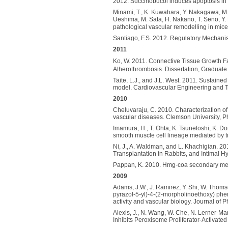
2012. Succinobucol induces apoptosis in 
Minami, T., K. Kuwahara, Y. Nakagawa, M. 
Ueshima, M. Sata, H. Nakano, T. Seno, Y.
pathological vascular remodelling in mic
Santiago, F.S. 2012. Regulatory Mechanis
2011
Ko, W. 2011. Connective Tissue Growth F
Atherothrombosis. Dissertation, Graduate
Taite, L.J., and J.L. West. 2011. Sustained
model. Cardiovascular Engineering and T
2010
Cheluvaraju, C. 2010. Characterization of a
vascular diseases. Clemson University, P
Imamura, H., T. Ohta, K. Tsunetoshi, K. Doi
smooth muscle cell lineage mediated by t
Ni, J., A. Waldman, and L. Khachigian. 20
Transplantation in Rabbits, and Intimal
Pappan, K. 2010. Hmg-coa secondary meta
2009
Adams, J.W., J. Ramirez, Y. Shi, W. Thom
pyrazol-5-yl)-4-(2-morpholinoethoxy) phen
activity and vascular biology. Journal o
Alexis, J., N. Wang, W. Che, N. Lerner-Mar
Inhibits Peroxisome Proliferator-Activate