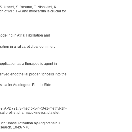
. Usami, S. Yasuno, T. Nishikimi, K.
ion of MRTF
‐
A and myocardin is crucial for
.
eling in Atrial Fibrillation and
ation in a rat carotid balloon injury
 application as a therapeutic agent in
erived endothelial progenitor cells into the
sis after Autologous End-to-Side
009. APD791, 3-methoxy-n-(3-(1-methyl-1h-
l profile, pharmacokinetics, platelet
Bcr Kinase Activation by Angiotensin II
Research, 104:67-78.