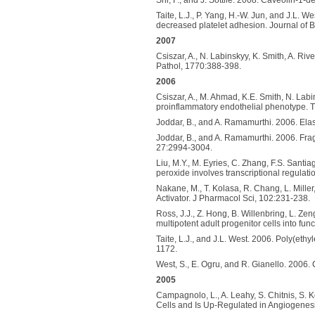
Taite, L.J., P. Yang, H.-W. Jun, and J.L.
decreased platelet adhesion. Journal of 
2007
Csiszar, A., N. Labinskyy, K. Smith, A. Ri
Pathol, 1770:388-398.
2006
Csiszar, A., M. Ahmad, K.E. Smith, N. Lab
proinflammatory endothelial phenotype. T
Joddar, B., and A. Ramamurthi. 2006. Ela
Joddar, B., and A. Ramamurthi. 2006. Frag
27:2994-3004.
Liu, M.Y., M. Eyries, C. Zhang, F.S. Sant
peroxide involves transcriptional regulat
Nakane, M., T. Kolasa, R. Chang, L. Mille
Activator. J Pharmacol Sci, 102:231-238.
Ross, J.J., Z. Hong, B. Willenbring, L. Zen
multipotent adult progenitor cells into fu
Taite, L.J., and J.L. West. 2006. Poly(ethy
1172.
West, S., E. Ogru, and R. Gianello. 2006
2005
Campagnolo, L., A. Leahy, S. Chitnis, S. 
Cells and Is Up-Regulated in Angiogenesis