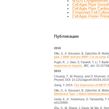
MSDS Cryopreserved 
Cell Apps Flyer Smoot
Cell Apps Flyer Cardio
5 Important Cell Cultur
Cell Apps Poster Prima
Публикации
2016
Otto, S., A. Deussen, B. Zatschler, B. Mull
type 1 MMP and pro-MMP-2 in rat aorta
. 
Pugh, R., J. Slee, S. Farwell, Y. Li, T. Ba
responses to heparin
. JBC, doi: 10.1074
2015
Chuang, T., W. Pearce, and O. Khorram. 
Physiol, DOI: 10.1152/ajpcell.00254.2014
Jiang, Y. 2015.
The Expression of MRTF-A
Otto, S., A. Deussen, B. Zatschler, B.
Mülle
Membrane Type 1 Matrix Metalloproteinase
Ueda, K., K. Yoshimura, O. Yamashita, T
e0120689.
Zhu, S., M. Zhang, J. Davis, W. Wu, K. Su