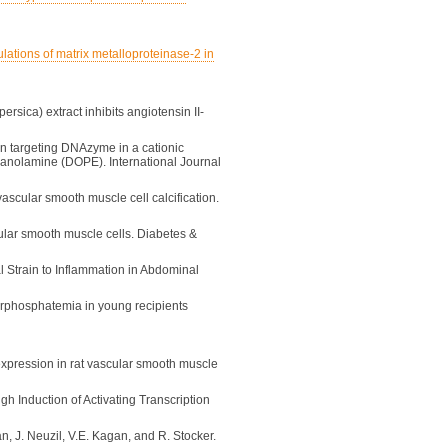
ations of matrix metalloproteinase-2 in
sica) extract inhibits angiotensin II-
jun targeting DNAzyme in a cationic
anolamine (DOPE). International Journal
ascular smooth muscle cell calcification.
ular smooth muscle cells. Diabetes &
 Strain to Inflammation in Abdominal
erphosphatemia in young recipients
r expression in rat vascular smooth muscle
h Induction of Activating Transcription
an, J. Neuzil, V.E. Kagan, and R. Stocker.