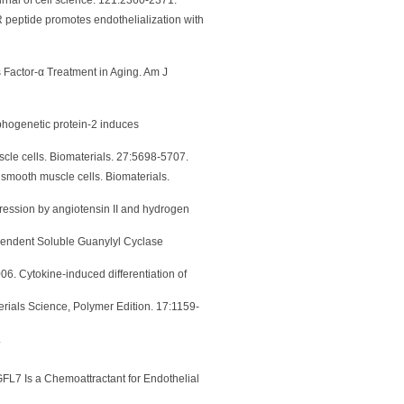
R peptide promotes endothelialization with
is Factor-α Treatment in Aging. Am J
rphogenetic protein-2 induces
cle cells. Biomaterials. 27:5698-5707.
 smooth muscle cells. Biomaterials.
pression by angiotensin II and hydrogen
dependent Soluble Guanylyl Cyclase
006. Cytokine-induced differentiation of
aterials Science, Polymer Edition. 17:1159-
.
GFL7 Is a Chemoattractant for Endothelial