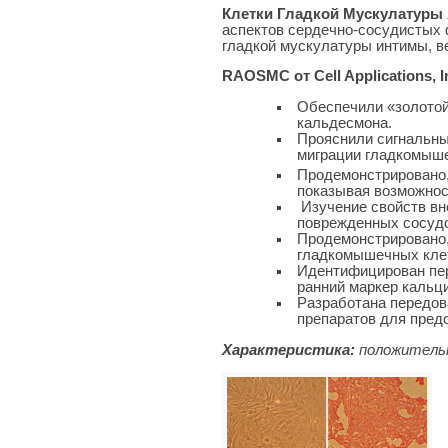
Клетки Гладкой Мускулатур
аспектов сердечно-сосудистых 
гладкой мускулатуры интимы, ве
RAOSMC от Cell Applications, I
Обеспечили «золотой
кальдесмона.
Прояснили сигнальны
миграции гладкомыше
Продемонстрировано,
показывая возможнос
Изучение свойств вн
поврежденных сосудо
Продемонстрировано,
гладкомышечных клет
Идентифицирован пер
ранний маркер кальц
Разработана передов
препаратов для пред
Характеристика:
положительн