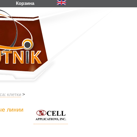
Корзина
са: клетки
>
ые линии