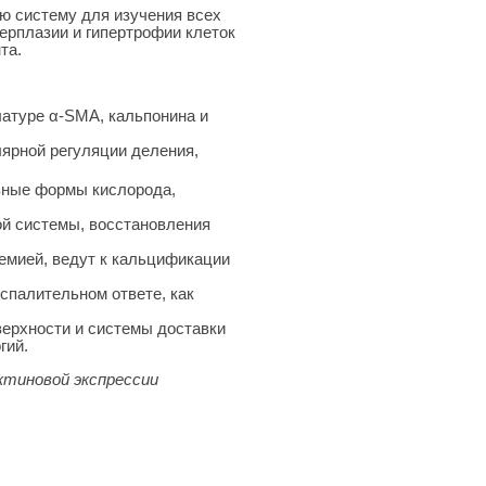
 систему для изучения всех
ерплазии и гипертрофии клеток
та.
латуре α-SMA, кальпонина и
лярной регуляции деления,
вные формы кислорода,
ой системы, восстановления
емией, ведут к кальцификации
спалительном ответе, как
верхности и системы доставки
гий.
ктиновой экспрессии