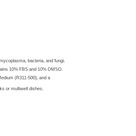
r mycoplasma, bacteria, and fungi.
ontains 10% FBS and 10% DMSO.
edium (R311-500), and a
s or multiwell dishes.