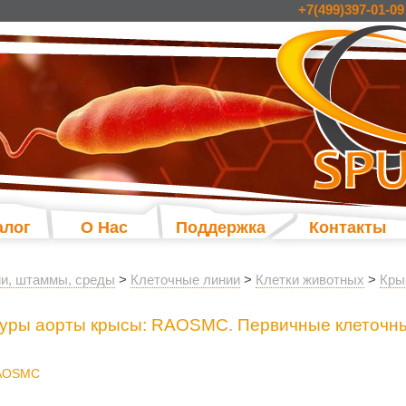
+7(499)397-01-09
алог
О Нас
Поддержка
Контакты
и, штаммы, среды
>
Клеточные линии
>
Клетки животных
>
Кры
атуры аорты крысы: RAOSMC. Первичные клеточн
 RAOSMC