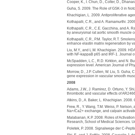
Cooper, K., I. Chun, D., Colter, D., Dhan
Guha, S. 2009. The Role of GSK-3 in Notch
Khachigian, L. 2009. Antiproliferative age
Kothapalli, C.R., and A. Ramamurthi. 2009
Kothapalli, C.R., C.E. Gacchina, and A. Ra
by aneurysmal rat aortic smooth muscle ce
Kothapalli, C.R., P.M. Taylor, R.T. Smole
enhance elastin matrix regeneration by va
Liu, M.Y., and L.M. Khachigian. 2009. H
with NF-kappaB p65 and IRF-1. Journal o
McSpadden, L.C., R.D. Kirkton, and N. Bu
expression level. American Journal of Ph
Morrow, D., J.P. Cullen, W. Liu, S. Guha,
gene expression in vascular smooth muscl
2008
Adams, J.W., J. Ramirez, D. Ortuno, Y. S
thrombotic and vascular effects of AR246
Atkins, D., A. Baker, L. Khachigian. 2008
Frew, R., Y. Wang, T.M. Weiss, P. Nelson, a
Na+/Ca2+ exchange, and calpain activati
Malabanan, K.P. 2008. Roles of Activation
Research, School of Medical Sciences. Uni
Poletek, P. 2008. Signalwege der C-Peptid-
Shi, F., and J. Sottile. 2008. Caveolin-1-d