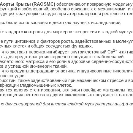
ы Аорты Крысы (RAOSMC)
обеспечивают прекрасную модельную
функций и заболеваний, особенно связанных с механизмами гип
дущих к закупорке сосудов при атеросклерозе и рестенозе стен
nc.
были использованы в десятках научных исследований:
 стандарт» контроля для маркеров экспрессии в гладкой муску
е пути цитокинов и факторов роста, задействованных в молеку
чных клеток и общих сосудистых функциях.
2+
 что экстракт персика ингибирует внутриклеточный Ca
и акти
ть для предотвращения сердечно-сосудистых заболеваний.
еклеточного матрикса и его роли в здоровье сердечно-сосудист
в и успешной инженерии тканей.
 что продукты деградации эластина, индуцированные гиперглик
ок сосудов.
иостин, также задействованный при механическом стрессе и во
ификации гладкомышечных клеток.
ая технология стентирования, включая новейшие материалы по
отвращения рестеноза и других окклюзивных сосудистых патоло
о для специфичной для клеток гладкой мускулатуры альфа-а