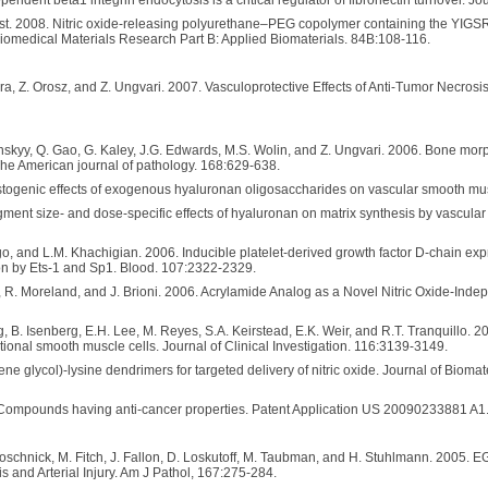
 West. 2008. Nitric oxide-releasing polyurethane–PEG copolymer containing the YIGS
Biomedical Materials Research Part B: Applied Biomaterials. 84B:108-116.
vera, Z. Orosz, and Z. Ungvari. 2007. Vasculoprotective Effects of Anti-Tumor Necros
inskyy, Q. Gao, G. Kaley, J.G. Edwards, M.S. Wolin, and Z. Ungvari. 2006. Bone mo
he American journal of pathology. 168:629-638.
stogenic effects of exogenous hyaluronan oligosaccharides on vascular smooth mus
ment size- and dose-specific effects of hyaluronan on matrix synthesis by vascular
iago, and L.M. Khachigian. 2006. Inducible platelet-derived growth factor D-chain ex
ion by Ets-1 and Sp1. Blood. 107:2322-2329.
r, R. Moreland, and J. Brioni. 2006. Acrylamide Analog as a Novel Nitric Oxide-In
g, B. Isenberg, E.H. Lee, M. Reyes, S.A. Keirstead, E.K. Weir, and R.T. Tranquillo. 2
nctional smooth muscle cells. Journal of Clinical Investigation. 116:3139-3149.
lene glycol)-lysine dendrimers for targeted delivery of nitric oxide. Journal of Biom
. Compounds having anti-cancer properties. Patent Application US 20090233881 A1
Koschnick, M. Fitch, J. Fallon, D. Loskutoff, M. Taubman, and H. Stuhlmann. 2005. E
 and Arterial Injury. Am J Pathol, 167:275-284.