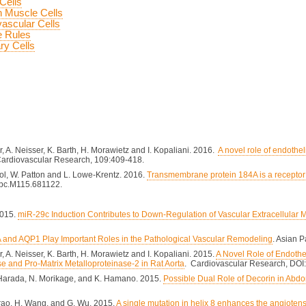
Cells
h Muscle Cells
vascular Cells
e Rules
ry Cells
er, A. Neisser, K. Barth, H. Morawietz and I. Kopaliani. 2016.
A novel role of endothe
Cardiovascular Research, 109:409-418.
rthol, W. Patton and L. Lowe-Krentz. 2016.
Transmembrane protein 184A is a receptor 
/jbc.M115.681122.
2015.
miR-29c Induction Contributes to Down-Regulation of Vascular Extracellular M
 and AQP1 Play Important Roles in the Pathological Vascular Remodeling
. Asian 
r, A. Neisser, K. Barth, H. Morawietz and I. Kopaliani. 2015.
A Novel Role of Endothel
 and Pro-Matrix Metalloproteinase-2 in Rat Aorta
. Cardiovascular Research, DOI
. Harada, N. Morikage, and K. Hamano. 2015.
Possible Dual Role of Decorin in Abd
rrao, H. Wang, and G. Wu. 2015.
A single mutation in helix 8 enhances the angiotensi