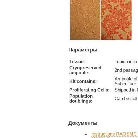
Параметры
Tissue:
Tunica inti
Cryopreserved
2nd passag
ampoule:
Ampoule of
Kit contains:
Subculture 
Proliferating Cells:
Shipped in 
Population
Can be cult
doublings:
Документы
Instructions RAOSMC