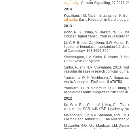
signaling
. Cellular Signalling, 27:2371-2
2014
Kopaliani, I. M. Martin, B. Zatschler, K. Bo
rat aorta
. Basic Research in Cardiology, 
2013
Kono, R., Y. Okuno, M. Nakamura, K.-i. In
induced signal transduction in vascular 
Li, Y., R. Bhindi, Z.J. Deng, S.W. Morton,
liposomal formulation containing 1,2-di
of Cardiology. 168:3659-3664.
Shanmugam, I., A. Sinha, R. Norris, R. Ma
Cardiovascular System. 1.
Sinha, A., and N.R. Vyavahare. 2013. Hig
vascular disease research : official journ
Yamashita, O., K. Yoshimura, A. Nagasawa
Aortic Aneurysm. PloS one. 8:e79753.
Yamauchi, H., N. Motomura, U.-i. Chung, 
accelerates aortic allograft calcification
2012
Ko, W.-c., B.-c. Chen, M.-j. Hsu, C.-t. Ts
cells via the PAR-1/JNK/AP-1 pathway. Ac
Malabanan, K.P., A.V. Sheahan, and L.M. K
Factor 4 and Tenascin-C. The American jo
Midwinter, R.G., G.J. Maghzal, J.M. Dennis,