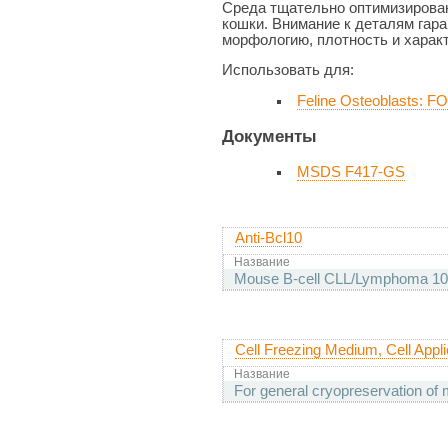
Среда тщательно оптимизирован
кошки. Внимание к деталям гар
морфологию, плотность и харак
Использовать для:
Feline Osteoblasts: F
Документы
MSDS F417-GS
Anti-Bcl10
Название
Mouse B-cell CLL/Lymphoma 10
Cell Freezing Medium, Cell Appli
Название
For general cryopreservation of