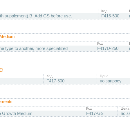
Код
th supplement).В Add GS before use.
F416-500
n Medium
Код
e type to another, more specialized
F417D-250
um
Код
Цена
F417-500
по запросу
lements
Код
Цена
te Growth Medium
F417-GS
по з