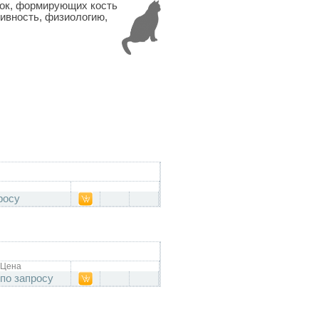
ок, формирующих кость
ивность, физиологию,
росу
Цена
по запросу