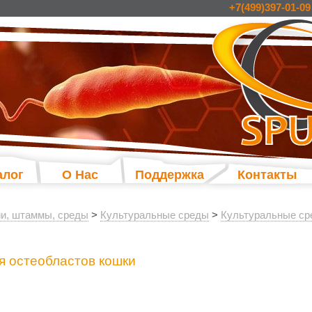
+7(499)397-01-09
алог
О Нас
Поддержка
Контакты
и, штаммы, среды
>
Культуральные среды
>
Культуральные ср
я остеобластов кошки