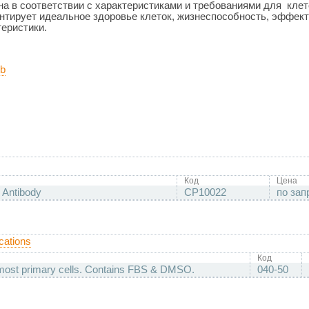
а в соответствии с характеристиками и требованиями для
клет
антирует идеальное здоровье клеток, жизнеспособность, эффект
теристики.
Ob
Код
Цена
 Antibody
CP10022
по зап
cations
Код
 most primary cells. Contains FBS & DMSO.
040-50